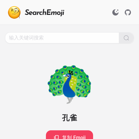
Search
for
Emoji,
Click
to
Copy
🦚
孔雀
复制 Emoji