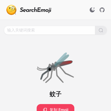
Search
for
Emoji,
Click
to
Copy
🦟
蚊子
复制 Emoji