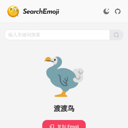
Search
for
Emoji,
Click
to
Copy
🦤
渡渡鸟
复制 Emoji