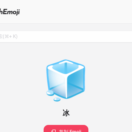
Search
for
Emoji,
Click
to
Copy
🧊
冰
复制 Emoji