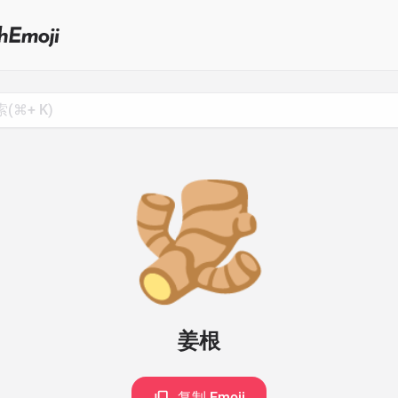
Search
for
Emoji,
Click
to
Copy
🫚
姜根
复制 Emoji