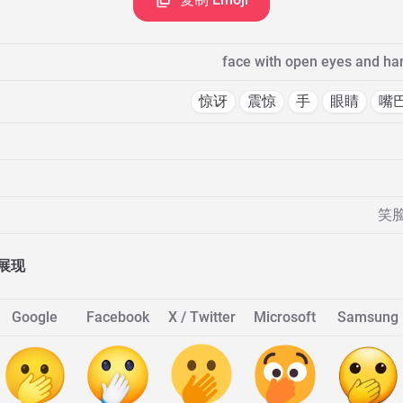
face with open eyes and ha
惊讶
震惊
手
眼睛
嘴
笑脸
展现
Google
Facebook
X / Twitter
Microsoft
Samsung