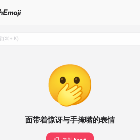
Search
for
Emoji,
Click
to
Copy
🫢
面带着惊讶与手掩嘴的表情
复制 Emoji