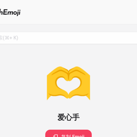
Search
for
Emoji,
Click
to
Copy
🫶
爱心手
复制 Emoji