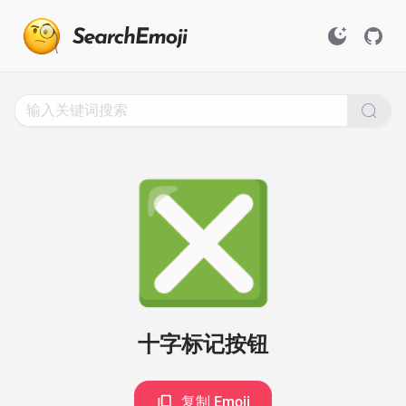
Search
for
Emoji,
Click
to
Copy
❎
十字标记按钮
复制 Emoji