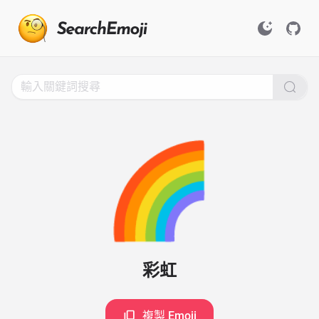
Search
for
Emoji,
Click
to
Copy
🌈
彩虹
複製 Emoji