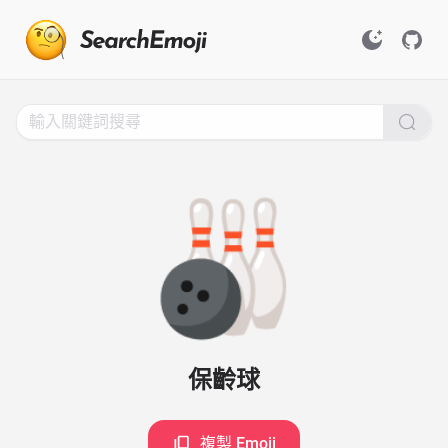
Search
for
Emoji,
Click
to
Copy
🎳
保齡球
複製 Emoji