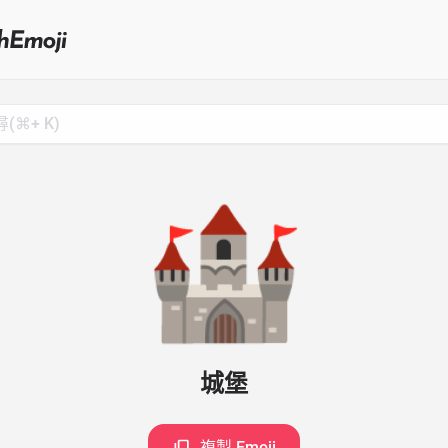
Search
for
Emoji,
Click
to
Copy
🏰
城堡
複製 Emoji