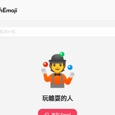
Search
for
Emoji,
Click
to
Copy
🤹
玩雜耍的人
複製 Emoji