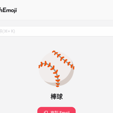
Search
for
Emoji,
Click
to
Copy
⚾
棒球
複製 Emoji